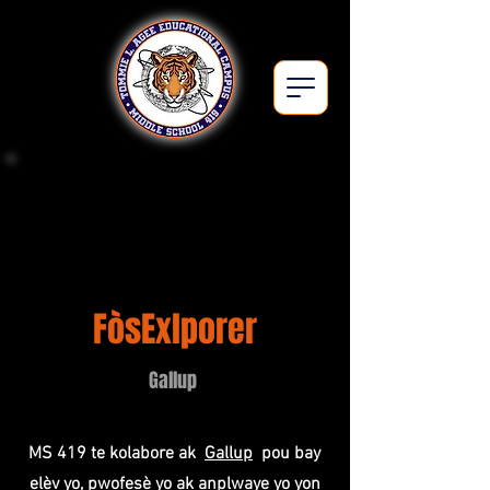
Middle School 419Q
FòsExlporer
Gallup
MS 419 te kolabore ak
Gallup
pou bay
elèv yo, pwofesè yo ak anplwaye yo yon