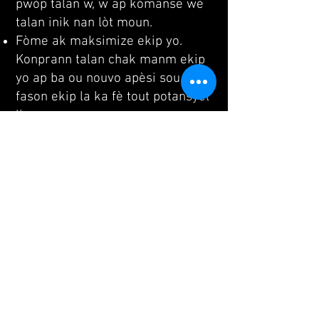
pwòp talan w, w ap kòmanse wè
talan inik nan lòt moun.
Fòme ak maksimize ekip yo.
Konprann talan chak manm ekip
yo ap ba ou nouvo apèsi sou
fason ekip la ka fè tout potansyèl
li.
Ede lòt moun afime, devlope, epi
aplike talan yo. Kòm yon lidè ki
konprann talan pwòp ou yo ak
fason pou aplike yo pwodiktif, ou
ka mennen lòt moun yo devlope
ak aplike talan yo.