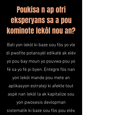
Poukisa n ap ofri
eksperyans sa a pou
kominote lekòl nou an?
Bati yon lekòl ki baze sou fòs yo vle
di pwofite potansyèl edikatè ak elèv
yo pou bay moun yo pouvwa pou yo
fè sa yo fè pi byen. Entegre fòs nan
yon lekòl mande pou mete an
aplikasyon estrateji ki afekte tout
aspè nan lekòl la ak kapitalize sou
yon pwosesis devlopman
sistematik ki baze sou fòs pou elèv,