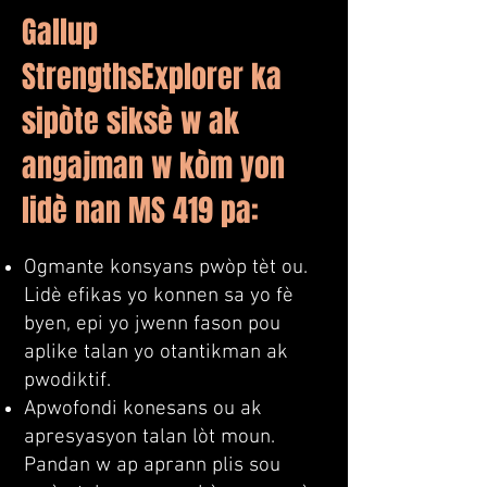
Gallup
StrengthsExplorer ka
sipòte siksè w ak
angajman w kòm yon
lidè nan MS 419 pa:
Ogmante konsyans pwòp tèt ou.
Lidè efikas yo konnen sa yo fè
byen, epi yo jwenn fason pou
aplike talan yo otantikman ak
pwodiktif.
Apwofondi konesans ou ak
apresyasyon talan lòt moun.
Pandan w ap aprann plis sou