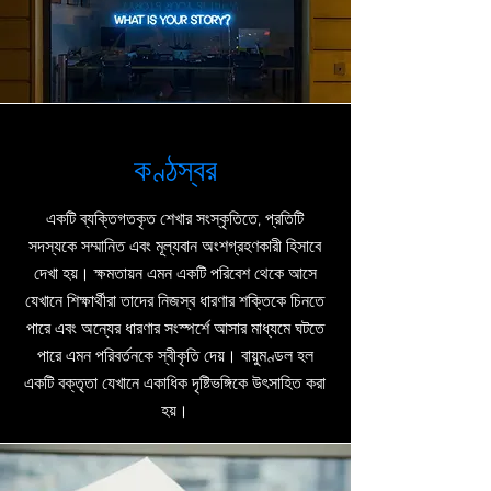
কণ্ঠস্বর
একটি ব্যক্তিগতকৃত শেখার সংস্কৃতিতে, প্রতিটি
সদস্যকে সম্মানিত এবং মূল্যবান অংশগ্রহণকারী হিসাবে
দেখা হয়। ক্ষমতায়ন এমন একটি পরিবেশ থেকে আসে
যেখানে শিক্ষার্থীরা তাদের নিজস্ব ধারণার শক্তিকে চিনতে
পারে এবং অন্যের ধারণার সংস্পর্শে আসার মাধ্যমে ঘটতে
পারে এমন পরিবর্তনকে স্বীকৃতি দেয়। বায়ুমণ্ডল হল
একটি বক্তৃতা যেখানে একাধিক দৃষ্টিভঙ্গিকে উৎসাহিত করা
হয়।